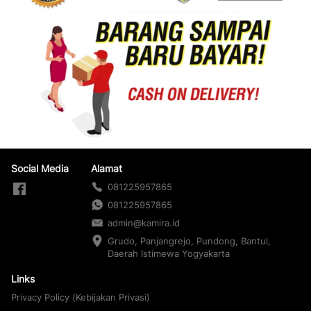
Social Media
Alamat
081225957865
081225957865
admin@kamira.id
Grudo, Panjangrejo, Pundong, Bantul, 
Daerah Istimewa Yogyakarta
Links
Privacy Policy (Kebijakan Privasi)