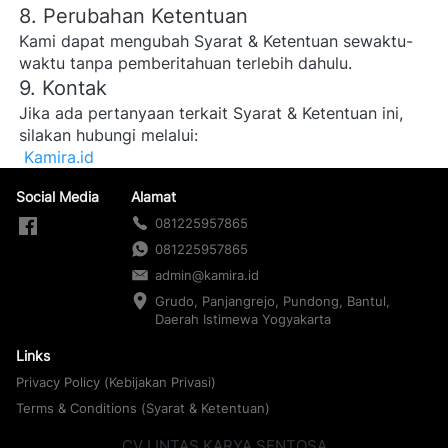
8. Perubahan Ketentuan
Kami dapat mengubah Syarat & Ketentuan sewaktu-
waktu tanpa pemberitahuan terlebih dahulu. 
9. Kontak
Jika ada pertanyaan terkait Syarat & Ketentuan ini, 
silakan hubungi melalui:

Kamira.id
Social Media
Alamat
081225957865
081225957865
admin@kamira.id
Grudo, Panjangrejo, Pundong, Bantul, 
Daerah Istimewa Yogyakarta
Links
Privacy Policy (Kebijakan Privasi)
Terms & Conditions (Syarat & Ketentuan)
CV LINTAS KARYA SENTOSA