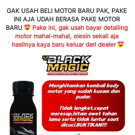
GAK USAH BELI MOTOR BARU PAK, PAKE 
INI AJA UDAH BERASA PAKE MOTOR 
BARU
Pake ini, gak usah bayar detailing 
motor mahal-mahal, olesin sekali aja 
hasilnya kaya baru keluar dari dealer