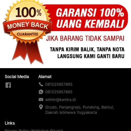
Social Media
Alamat
081225957865
081225957865
admin@kamira.id
Grudo, Panjangrejo, Pundong, Bantul, 
Daerah Istimewa Yogyakarta
Links
Privacy Policy (Kebijakan Privasi)