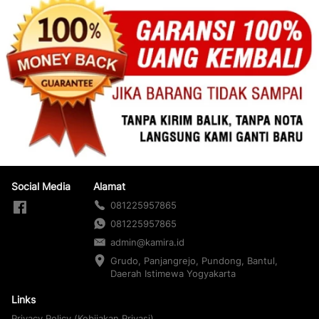
Social Media
Alamat
081225957865
081225957865
admin@kamira.id
Grudo, Panjangrejo, Pundong, Bantul, 
Daerah Istimewa Yogyakarta
Links
Privacy Policy (Kebijakan Privasi)