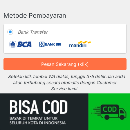
Metode Pembayaran
Bank Transfer
Pesan Sekarang (klik)
`
 Setelah klik tombol WA diatas, tunggu 3-5 detik dan anda 
akan terhubung secara otomatis dengan Customer 
Service kami 