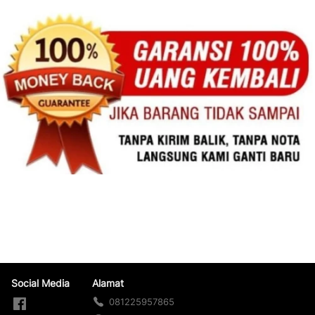
Social Media
Alamat
081225957865