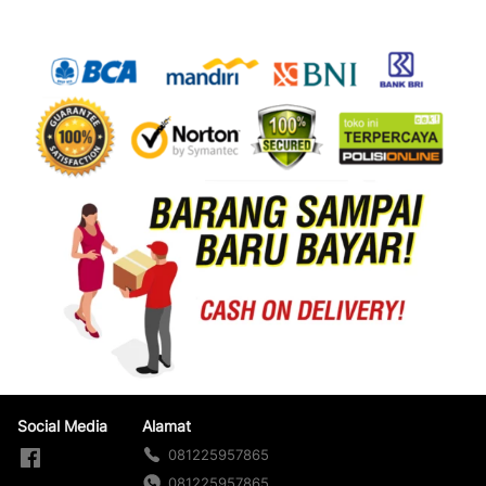
Social Media
Alamat
081225957865
081225957865