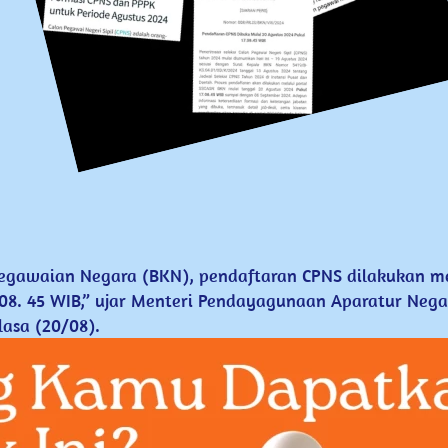
pegawaian Negara (BKN), ​pendaftaran CPNS dilakukan ​me
.08. 45 WIB,” ujar Menteri ​Pendayagunaan Aparatur Negara
asa ​(20/08).