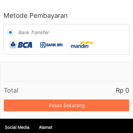
Metode Pembayaran
Bank Transfer
Total
Rp 0
Pesan Sekarang
`
Social Media
Alamat