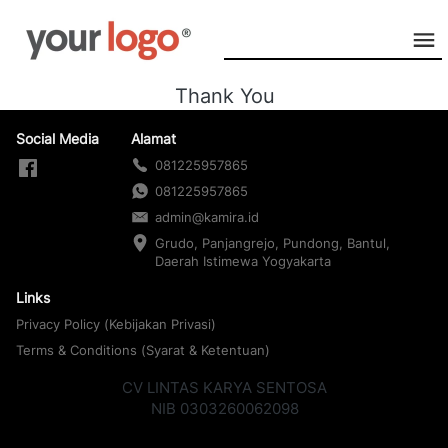
Thank You
Social Media
Alamat
081225957865
081225957865
admin@kamira.id
Grudo, Panjangrejo, Pundong, Bantul, 
Daerah Istimewa Yogyakarta
Links
Privacy Policy (Kebijakan Privasi)
Terms & Conditions (Syarat & Ketentuan)
CV LINTAS KARYA SENTOSA
NIB 0303260062098