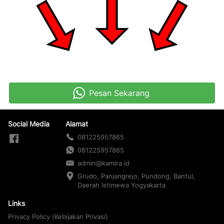
Pesan Sekarang
`
Social Media
Alamat
081225957865
081225957865
admin@kamira.id
Grudo, Panjangrejo, Pundong, Bantul, 
Daerah Istimewa Yogyakarta
Links
Privacy Policy (Kebijakan Privasi)