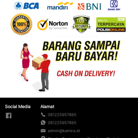
Social Media
Alamat
081225957865
081225957865
admin@kamira.id