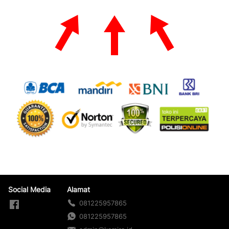
Social Media
Alamat
081225957865
081225957865