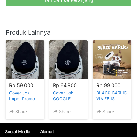
Tambah ke Keranjang
`
Produk Lainnya
Rp 59.000
Rp 64.900
Rp 99.000
Cover Jok
Cover Jok
BLACK GARLIC
Impor Promo
GOOGLE
VIA FB IS
Facebookg
Share
Share
Share
Social Media
Alamat