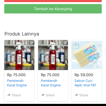
Tambah ke Keranjang
`
Produk Lainnya
Rp 75.000
Rp 75.000
Rp 59.000
Pembersih
Pembersih
Sabun Cuci
Karat Engine
Karat Engine
Ajaib Viral FB1
fbx
via FB4
Share
Share
Share