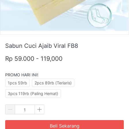
Sabun Cuci Ajaib Viral FB8
Rp 59.000 - 119,000
PROMO HARI INI!
1pcs 59rb
2pcs 89rb (Terlaris)
3pcs 119rb (Paling Hemat)
Beli Sekarang
`