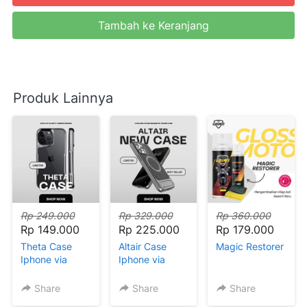
Tambah ke Keranjang
`
Produk Lainnya
Rp 249.000
Rp 329.000
Rp 360.000
Rp 149.000
Rp 225.000
Rp 179.000
Theta Case
Altair Case
Magic Restorer
Iphone via
Iphone via
Facebook
Facebook
Share
Share
Share