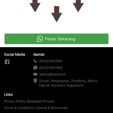
Pesan Sekarang
`
Social Media
Alamat
081225957865
081225957865
admin@kamira.id
Grudo, Panjangrejo, Pundong, Bantul, 
Daerah Istimewa Yogyakarta
Links
Privacy Policy (Kebijakan Privasi)
Terms & Conditions (Syarat & Ketentuan)