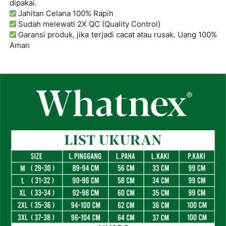
dipakai.
Jahitan Celana
100% Rapih
Sudah melewati
2X
QC (Quality Control)
Garansi produk, jika terjadi cacat atau rusak.
Uang 100% 
Aman