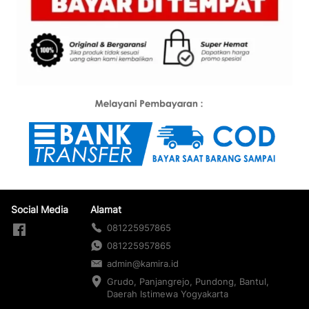
Social Media
Alamat
081225957865
081225957865
admin@kamira.id
Grudo, Panjangrejo, Pundong, Bantul, 
Daerah Istimewa Yogyakarta