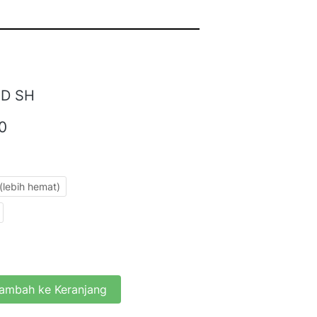
ID SH
0
(lebih hemat)
ambah ke Keranjang