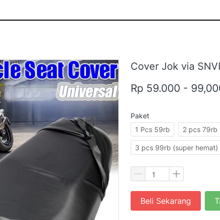
Cover Jok via SNV
Rp 59.000 - 99,00
Paket
1 Pcs 59rb
2 pcs 79rb 
3 pcs 99rb (super hemat)
Beli Sekarang
T
`
`