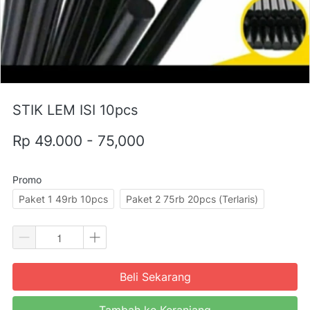
STIK LEM ISI 10pcs
Rp 49.000 - 75,000
Promo
Paket 1 49rb 10pcs
Paket 2 75rb 20pcs (Terlaris)
Beli Sekarang
`