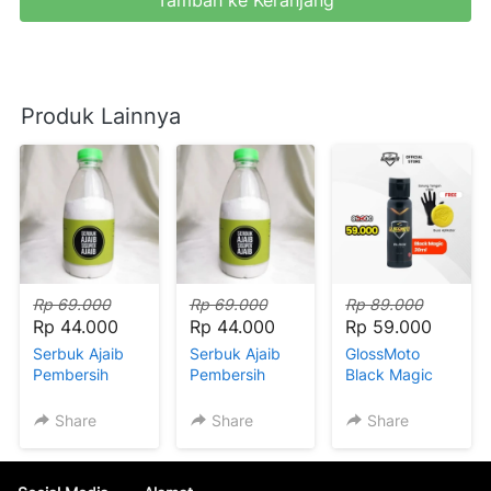
Tambah ke Keranjang
`
Produk Lainnya
Rp 69.000
Rp 69.000
Rp 89.000
Rp 44.000
Rp 44.000
Rp 59.000
Serbuk Ajaib
Serbuk Ajaib
GlossMoto
Pembersih
Pembersih
Black Magic
Kerak TIKTOK
Kerak
via Svid
Share
Share
Share